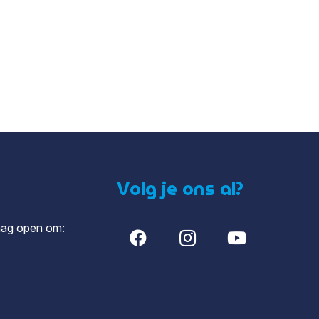
Volg je ons al?
aag open om: