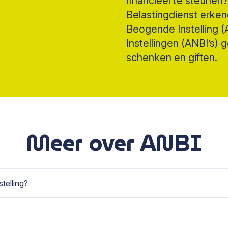
financieel te steune
Belastingdienst erken
Beogende Instelling 
Instellingen (ANBI’s) 
schenken en giften.
Meer over ANBI
telling?