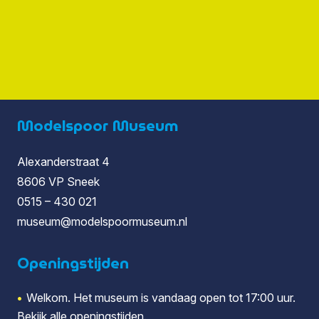
Modelspoor Museum
Alexanderstraat 4
8606 VP Sneek
0515 – 430 021
museum@modelspoormuseum.nl
Openingstijden
•
Welkom. Het museum is vandaag open tot 17:00 uur.
Bekijk alle
openingstijden
.