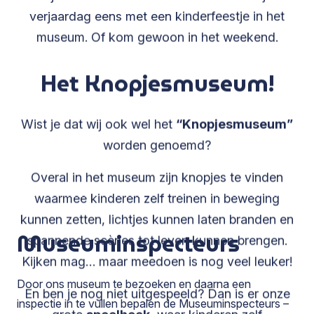
verjaardag eens met een kinderfeestje in het
museum. Of kom gewoon in het weekend.
Het Knopjesmuseum!
Wist je dat wij ook wel het
“Knopjesmuseum”
worden genoemd?
Overal in het museum zijn knopjes te vinden
waarmee kinderen zelf treinen in beweging
kunnen zetten, lichtjes kunnen laten branden en
Museuminspecteurs
spannende scènes tot leven kunnen brengen.
Kijken mag… maar meedoen is nog veel leuker!
Door ons museum te bezoeken en daarna een
En ben je nog niet uitgespeeld? Dan is er onze
inspectie in te vullen bepalen de Museuminspecteurs –