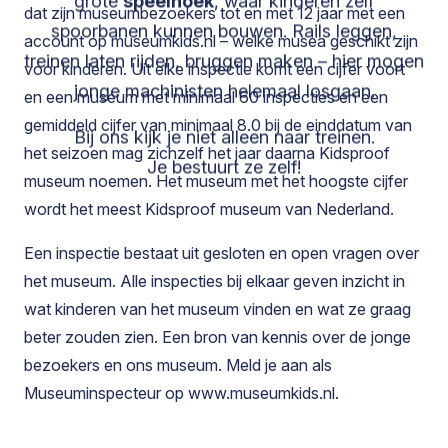
grote
speelhoek
, waar kinderen zelf
dat zijn museumbezoekers tot en met 12 jaar met een
spoorbanen kunnen bouwen. Rails leggen,
account op museumkids.nl – welke musea geschikt zijn
treinen laten rijden, bruggen maken – hier mogen
voor kinderen. Uit elke inspectie komt een cijfer voort
jonge machinisten helemaal losgaan.
en een museum met minimaal 60 inspecties en een
gemiddeld cijfer van minimaal 8.0 bij de einddatum van
Bij ons kijk je niet alleen naar treinen.
het seizoen mag zichzelf het jaar daarna Kidsproof
Je bestuurt ze zelf!
museum noemen. Het museum met het hoogste cijfer
wordt het meest Kidsproof museum van Nederland.
Een inspectie bestaat uit gesloten en open vragen over
het museum. Alle inspecties bij elkaar geven inzicht in
wat kinderen van het museum vinden en wat ze graag
beter zouden zien. Een bron van kennis over de jonge
bezoekers en ons museum. Meld je aan als
Museuminspecteur op
www.museumkids.nl
.