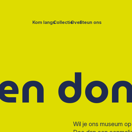
Kom langs
Collectie
Over
Steun ons
en don
Wil je ons museum o